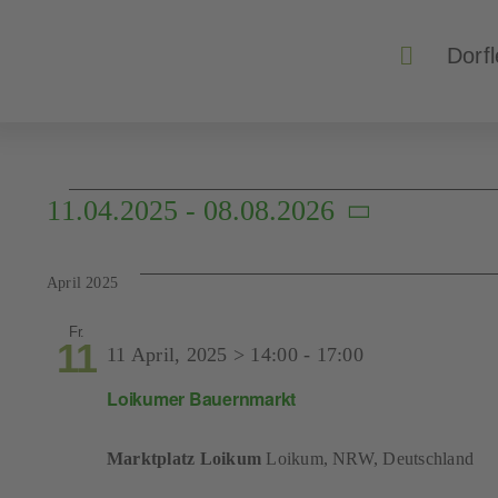
Zum
Inhalt
Dorf
springen
Veranstaltung
11.04.2025
 - 
08.08.2026
Datum
wählen.
April 2025
Fr.
11
11 April, 2025 > 14:00
-
17:00
Loikumer Bauernmarkt
Marktplatz Loikum
Loikum, NRW, Deutschland