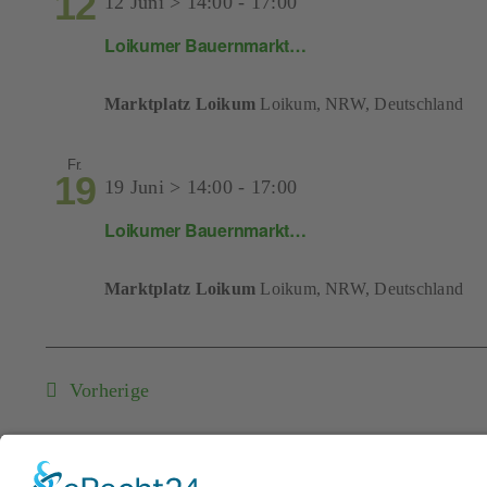
12
12 Juni > 14:00
-
17:00
Loikumer Bauernmarkt…
Marktplatz Loikum
Loikum, NRW, Deutschland
Fr.
19
19 Juni > 14:00
-
17:00
Loikumer Bauernmarkt…
Marktplatz Loikum
Loikum, NRW, Deutschland
Veranstaltungen
Vorherige