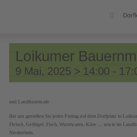
Zum
Inhalt
Dorf
springen
Loikumer Bauernm
Diese Veranstaltung hat 
9 Mai, 2025 > 14:00
-
17:
und Landfrauencafe
Bei uns genießen Sie jeden Freitag auf dem Dorfplatz in Loiku
Fleisch, Geflügel, Fisch, Wurstwaren, Käse … sowie im Landfr
Niederrhein.