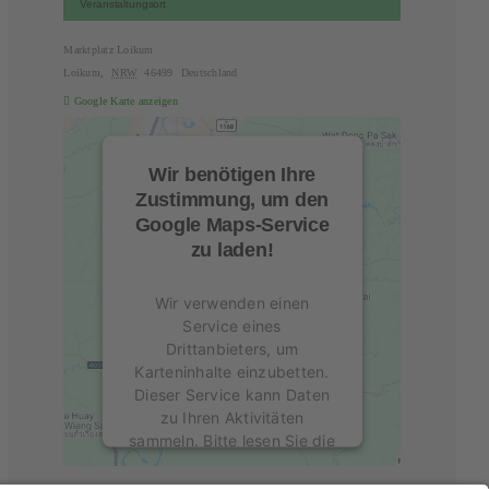
Veranstaltungsort
Marktplatz Loikum
Loikum
,
NRW
46499
Deutschland
Google Karte anzeigen
Wir benötigen Ihre
Zustimmung, um den
Google Maps-Service
zu laden!
Wir verwenden einen
Service eines
Drittanbieters, um
Karteninhalte einzubetten.
Dieser Service kann Daten
zu Ihren Aktivitäten
sammeln. Bitte lesen Sie die
Details durch und stimmen
Sie der Nutzung des