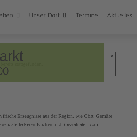
leben
Unser Dorf
Termine
Aktuelles
arkt
×
bereits stattgefunden.
00
m frische Erzeugnisse aus der Region, wie Obst, Gemüse,
auencafe leckeren Kuchen und Spezialitäten vom