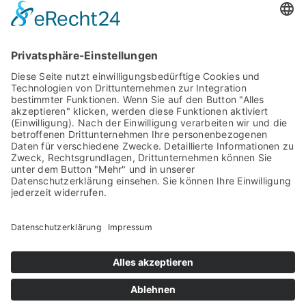
sammeln. Bitte lesen Sie die Details
durch und stimmen Sie der
Nutzung des Service zu, um diese
Karte anzuzeigen.
Veranstaltungsort
Mehr Informationen
Loikum
Loikum
,
NRW
46499
Deutschland
Akzeptieren
Google Karte anzeigen
powered by
Usercentrics Consent
Management Platform
&
eRecht24
Läven Oem Issel Kerk Un Möll