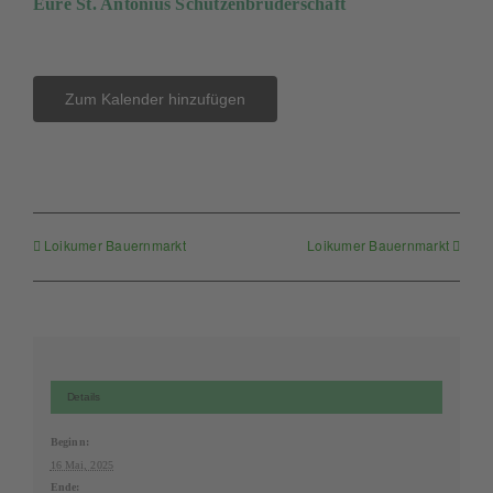
Eure St. Antonius Schützenbruderschaft
Zum Kalender hinzufügen
Loikumer Bauernmarkt
Loikumer Bauernmarkt
Details
Beginn:
16 Mai, 2025
Ende: