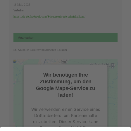
18 Mai, 2025
Website:
https://de-de.facebook.com/SchuetzenbruderschaftLoikum/
Veranstalter
St. Antonius Schützenbruderschaft Loikum
Wir benötigen Ihre
Zustimmung, um den
Google Maps-Service zu
laden!
Wir verwenden einen Service eines
Drittanbieters, um Karteninhalte
einzubetten. Dieser Service kann
Daten zu Ihren Aktivitäten