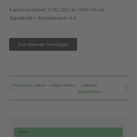
Kartenvorverkauf: 23.02.2025 ab 16:00 Uhr im
Jugendkeller / Eintrittskarten: 8,-€
Zum Kalender hinzufügen
Karneval in Loikum – Loikum Helau!
Loikumer
Bauernmarkt…
Details