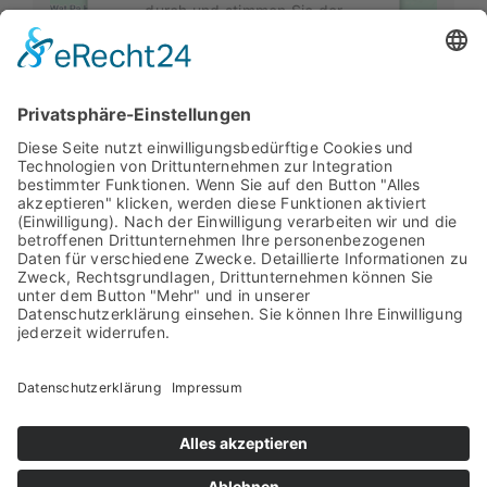
durch und stimmen Sie der
Nutzung des Service zu, um diese
Karte anzuzeigen.
Mehr Informationen
Veranstaltungsort
Akzeptieren
Loikumer Bürgerhalle
Loikum
,
46499
powered by
Usercentrics Consent
Google Karte anzeigen
Management Platform
&
eRecht24
Läven Oem Issel Kerk Un Möll