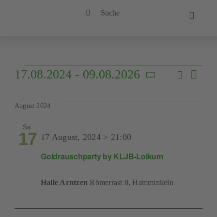
Zum
Suche
Inhalt
Toggle
nach:
Naviga
springen
Start
Veranstaltung
Ve
17.08.2024
 - 
09.08.2026
Suche
Dorfl
Ver
Liste
Datum
An
wählen.
Unser
August 2024
Suc
Na
Sa.
17
und
17 August, 2024 > 21:00
Term
Goldrauschparty by KLJB-Loikum
Ansi
Aktue
Halle Arntzen
Römerrast 8, Hamminkeln
Nav
Konta